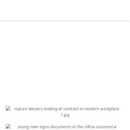
Over ons
Bagci B.V. onderscheidt zich van de meeste andere
kantoren d.m.v : ondernemend en hoog gekwalificeerde
diensten, professionele software op kantoor, altijd
vooroplopen met de nieuwste technologieën.